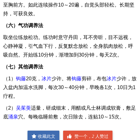
至胸前方。如此连续操作10～20遍，自觉头部轻松。长期坚
持，可获良效。
（六）气功调养法
取坐位练放松功。练功时意守丹田，耳不旁听，目不远视，
心静神凝，引气血下行，反复默念放松，全身肌肉放松，呼
吸自然。开始练10分钟，渐增加到30分钟，每天2次。
（七）其他调养法
（1）
钩藤
20克，
冰片
少许。将
钩藤
剪碎，布包
冰片
少许，放
入盆内加温水洗脚，每次30～40分钟，早晚各1次，10日为1
疗程。
（2）
吴茱萸
适量，研成细末，用醋或凡士林调成软膏，敷足
底
涌泉
穴。每晚临睡前敷，次日除去，连贴10～15次。
收藏此文
赞一个，
2
人赞过