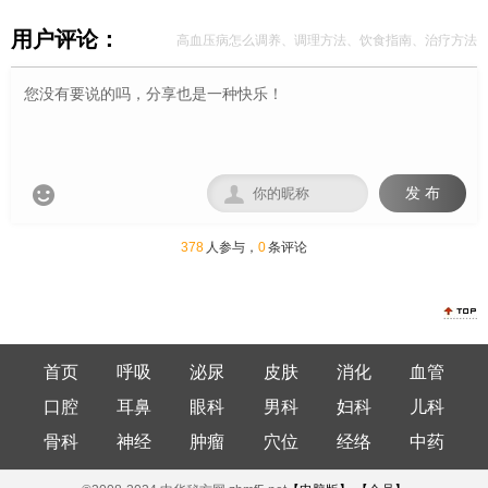
用户评论：
高血压病怎么调养、调理方法、饮食指南、治疗方法


发 布
378
人参与，
0
条评论
首页
呼吸
泌尿
皮肤
消化
血管
口腔
耳鼻
眼科
男科
妇科
儿科
骨科
神经
肿瘤
穴位
经络
中药