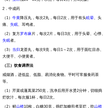
2．中成药
（1）
牛黄
降压丸，每次2丸，每日2次，用于有头
眩晕
、头
痛、
失眠
、耳鸣者。
（2）复方
罗布麻
片，每次2片，每日3次，用于头晕、心悸、
失眠
者。
（3）
当归
龙荟丸，每次9克，每日1～2次，用于面红目赤、
大便干、小便黄者。
（三）饮食调养法
戒烟酒，进低盐、低脂、易消化食物。平时可常服食药茶
等。
（1）芹菜或蓬蒿菜250克，洗净后用开水烫2分钟，切细捣
烂饮汁，每次服1杯，每日2次。
（2）鲜
山楂
10枚，白糖30克，捣烂加糖煎煮至烂，吃
山楂