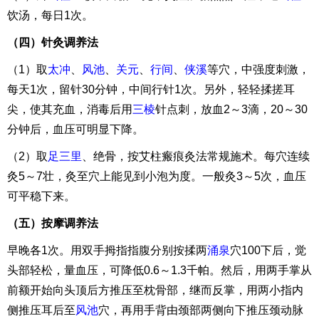
饮汤，每日1次。
（四）针灸调养法
（1）取
太冲
、
风池
、
关元
、
行间
、
侠溪
等穴，中强度刺激，
每天1次，留针30分钟，中间行针1次。另外，轻轻揉搓耳
尖，使其充血，消毒后用
三棱
针点刺，放血2～3滴，20～30
分钟后，血压可明显下降。
（2）取
足三里
、绝骨，按艾柱瘢痕灸法常规施术。每穴连续
灸5～7壮，灸至穴上能见到小泡为度。一般灸3～5次，血压
可平稳下来。
（五）按摩调养法
早晚各1次。用双手拇指指腹分别按揉两
涌泉
穴100下后，觉
头部轻松，量血压，可降低0.6～1.3千帕。然后，用两手掌从
前额开始向头顶后方推压至枕骨部，继而反掌，用两小指内
侧推压耳后至
风池
穴，再用手背由颈部两侧向下推压颈动脉