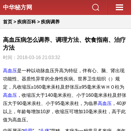
中华秘方网
首页
>
疾病百科
>
疾病调养
高血压病怎么调养、调理方法、饮食指南、治疗
方法
时间：2018-03-16 21:03:32
高血压
是一种以动脉血压升高为特征，伴有心、脑、肾出现
功能性、器质性异常的全身性疾病。世界卫生组织（）规
定，凡收缩压≥160毫米汞柱及舒张压≥95毫米汞ＷＨＯ柱为
高血压
，收缩压大于140毫米汞柱、小于160毫米汞柱及舒张
压大于90毫米汞柱、小于95毫米汞柱，为临界
高血压
，40岁
以上，年龄每增加10岁，收缩压可增加10毫米汞柱，高于此
值为高血压。
中医属于“
眩晕
”、“
头痛
”范畴。本病为一种常见多发病，老年