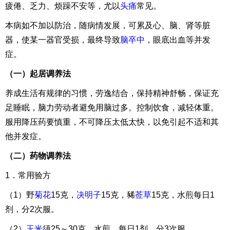
疲倦、乏力、烦躁不安等，尤以
头痛
常见。
本病如不加以防治，随病情发展，可累及心、脑、肾等脏
器，使某一器官受损，最终导致
脑卒中
，眼底出血等并发
症。
（一）起居调养法
养成生活有规律的习惯，劳逸结合，保持精神舒畅，保证充
足睡眠，脑力劳动者避免用脑过多。控制饮食，减轻体重。
服用降压药要慎重，不可降压太低太快，以免引起不适和其
他并发症。
（二）药物调养法
1．常用验方
（1）野
菊花
15克，
决明子
15克，豨
莶草
15克，水煎每日1
剂，分2次服。
（2）
玉米
须25～30克，水煎，每日1剂，分3次服。