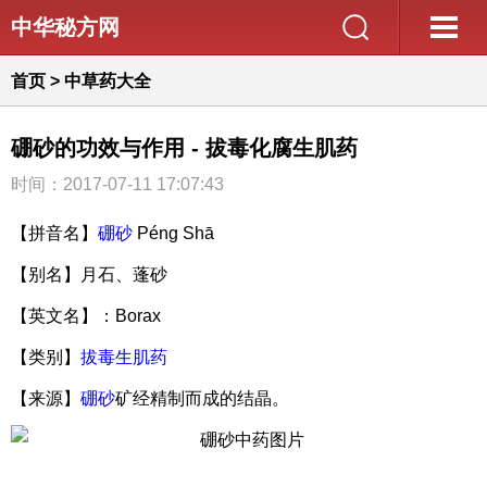
中华秘方网
首页
>
中草药大全
硼砂的功效与作用 - 拔毒化腐生肌药
时间：2017-07-11 17:07:43
【拼音名】
硼砂
Pénɡ Shā
【别名】月石、蓬砂
【英文名】：Borax
【类别】
拔毒生肌药
【来源】
硼砂
矿经精制而成的结晶。