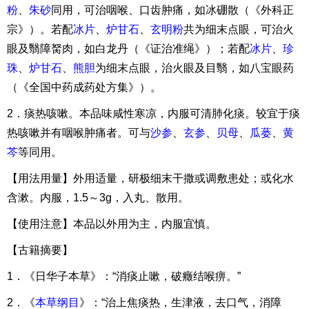
粉
、
朱砂
同用，可治咽喉、口齿肿痛，如冰硼散（《外科正
宗》）。若配
冰片
、
炉甘石
、
玄明粉
共为细末点眼，可治火
眼及翳障胬肉，如白龙丹（《证治准绳》）；若配
冰片
、
珍
珠
、
炉甘石
、
熊胆
为细末点眼，治火眼及目翳，如八宝眼药
（《全国中药成药处方集》）。
2．痰热咳嗽。本品味咸性寒凉，内服可清肺化痰。较宜于痰
热咳嗽并有咽喉肿痛者。可与
沙参
、
玄参
、
贝母
、
瓜蒌
、
黄
芩
等同用。
【用法用量】外用适量，研极细末干撒或调敷患处；或化水
含漱。内服，1.5～3g，入丸、散用。
【使用注意】本品以外用为主，内服宜慎。
【古籍摘要】
1．《日华子本草》：“消痰止嗽，破癥结喉痹。”
2．《
本草纲目
》：“治上焦痰热，生津液，去口气，消障