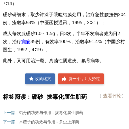
7∶14）；
硼砂研细末，取少许涂于眼睑结膜处用，治疗急性腰扭伤204
例，痊愈率93%（中医函授通讯，1995，2∶31）；
成人每次服硼砂1.0～1.5g，日3次，半年不发病者减为日2
次，治疗
癫痫
35例，有效率100%，治愈率91.4%（中国乡村
医生，1992，4∶19）。
此外，又可用治汗斑、真菌性阴道炎、氟骨病等。
收藏此文
赞一个，
1
人赞过
（
查看评论
）
标签阅读：
硼砂
拔毒化腐生肌药
上一篇：
铅丹的功效与作用 - 拔毒化腐生肌药
下一篇：
木鳖子的功效与作用 - 杀虫止痒药