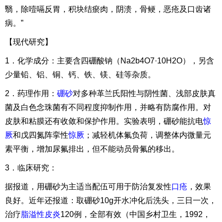
翳，除噎嗝反胃，积块结瘀肉，阴溃，骨鲠，恶疮及口齿诸
病。”
【现代研究】
1．化学成分：主要含四硼酸钠（Na2b4O7·10H2O），另含
少量铅、铝、铜、钙、铁、镁、硅等杂质。
2．药理作用：
硼砂
对多种革兰氏阳性与阴性菌、浅部皮肤真
菌及白色念珠菌有不同程度抑制作用，并略有防腐作用。对
皮肤和粘膜还有收敛和保护作用。实验表明，硼砂能抗电
惊
厥
和戊四氮阵挛性
惊厥
；减轻机体氟负荷，调整体内微量元
素平衡，增加尿氟排出，但不能动员骨氟的移出。
3．临床研究：
据报道，用硼砂为主适当配伍可用于防治复发性
口疮
，效果
良好。近年还报道：取硼砂10g开水冲化后洗头，三日一次，
治疗
脂溢性皮炎
120例，全部有效（中国乡村卫生，1992，