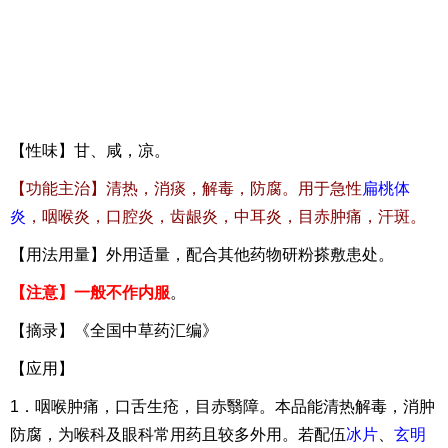
【性味】甘、咸，凉。
【功能主治】清热，消痰，解毒，防腐。用于急性
扁桃体
炎
，咽喉炎，口腔炎，齿龈炎，中耳炎，目赤肿痛，汗斑。
【用法用量】外用适量，配合其他药物研粉搽敷患处。
【注意】一般不作内服
。
【摘录】《全国中草药汇编》
【应用】
1．咽喉肿痛，口舌生疮，目赤翳障。本品能清热解毒，消肿
防腐，为喉科及眼科常用药且较多外用。若配伍
冰片
、
玄明