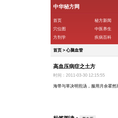
中华秘方网
首页
秘方新闻
穴位图
中医养生
方剂学
疾病百科
首页
>
心脑血管
高血压病症之土方
时间：2011-03-30 12:15:55
海带与草决明煎汤，服用月余霍然