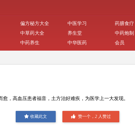
偏方秘方大全
中医学习
药膳食疗
中草药大全
养生堂
中药炮制
中药养生
中华医药
会员
而愈，
高血压
患者福音，土方治好难疾，为医学上一大发现。
收藏此文
赞一个，
2
人赞过