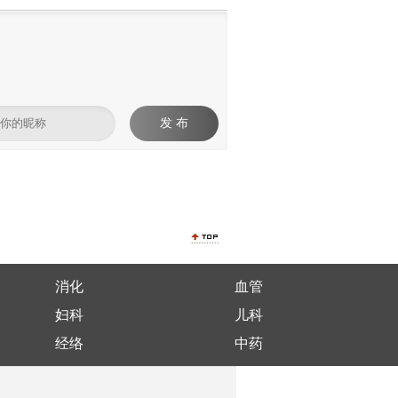
发 布
消化
血管
妇科
儿科
经络
中药