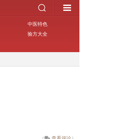
中医特色
验方大全
（
查看评论
）