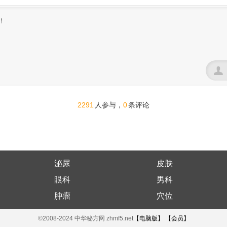

2291
0
人参与，
条评论
泌尿
皮肤
眼科
男科
肿瘤
穴位
©2008-2024 中华秘方网 zhmf5.net
【电脑版】
【会员】