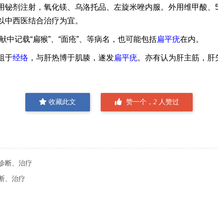
用铋剂注射，氧化镁、乌洛托品、左旋米唑内服。外用维甲酸、
以中西医结合治疗为宜。
文献中记载“扁猴”、“面疮”、等病名，也可能包括
扁平疣
在内。
阻于
经络
，与肝热博于肌腠，遂发
扁平疣
。亦有认为肝主筋，肝
收藏此文
赞一个，
2
人赞过
诊断、治疗
断、治疗