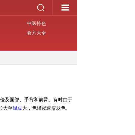
中医特色
验方大全
侵及面部、手背和前臂。有时由于
粒大至
绿豆
大，色淡褐或皮肤色。