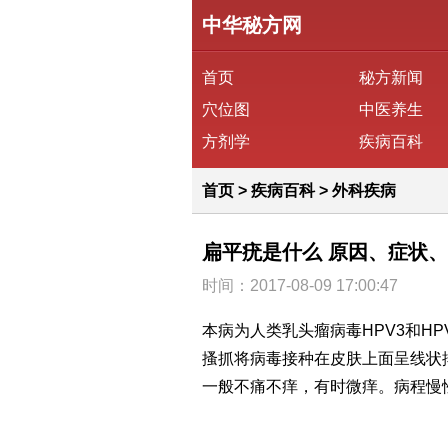
中华秘方网
首页
秘方新闻
穴位图
中医养生
方剂学
疾病百科
首页
>
疾病百科
>
外科疾病
扁平疣是什么 原因、症状
时间：2017-08-09 17:00:47
本病为人类乳头瘤病毒HPV3和H
搔抓将病毒接种在皮肤上面呈线状
一般不痛不痒，有时微痒。病程慢