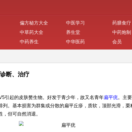
偏方秘方大全
中医学习
药膳食疗
中草药大全
养生堂
中药炮制
中药养生
中华医药
会员
、诊断、治疗
PV5引起的皮肤赘生物。好发于青少年，故又名青年
扁平疣
。主要
排列。基本损害为群集或分散的扁平丘疹，质软，顶部光滑，栗
性，但可自然消退。