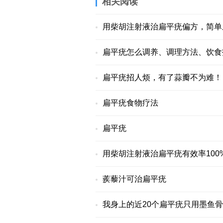
相关阅读
用柴胡注射液治扁平疣偏方，简单
扁平疣怎么调养、调理方法、饮食
扁平疣招人烦，有了蒜瓣不为难！
扁平疣食物疗法
扁平疣
用柴胡注射液治扁平疣有效率100
蒺藜汁可治扁平疣
我身上的近20个扁平疣只用墨鱼