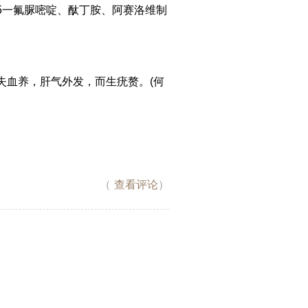
5一氟脲嘧啶、酞丁胺、阿赛洛维制
失血养，肝气外发，而生疣赘。(何
（
查看评论
）