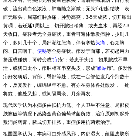
厘米左右。有头疖先有黄白色脓头，随后疼痛渐剧，自行溃
破，流出黄白色浓液，肿痛随之渐减；无头疖初起结块，表
面无脓头，局部红肿热痛，肿势高突，3-5天成脓，切开脓出
黄稠，若迁延1周以上，切开脓出稍薄，或夹血水，再经2-3
天收口。症轻者无全身症状，重者可遍体散发疖肿，少则几
个，多则几十个，局部潮红胀痛，伴有寒热
头痛
，心烦胸
闷、口苦咽干、
便秘
等全身症状。疖发于面部，若初起用力
挤压或碰伤，可转变成“
疔
疮”；若患于头顶，如果脓成不早
泄，或切口太小，疖肿相互串空头皮，形成“
蝼蛄
疖”。多发性
疖好发项后、背部，臀部等处，或在一定部位发几个到数十
个，反复发作，缠绵经年不愈。有亦在身体各处散发，一处
将愈，他处又起，或间隔周余、月余再发。
现代医学认为本病多由抵抗力低、个人卫生不注意、局部皮
肤擦破等情况下感染金黄色葡萄球菌所致，治疗原则初起外
敷消炎药膏，脓成切开排脓，重症多用抗菌素治疗。
祖国医学认为，本病可由外感风邪，内郁湿火，蕴阻皮肤所