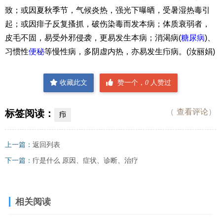
致；或因夏秋季节，气候炎热，强光下曝晒，受暑湿热毒引
起；或因痱子反复搔抓，破伤染毒而发本病；体质衰弱者，
皮毛不固，易受外邪侵袭，更易发生本病；消渴病(
糖尿病
)、
习惯性
便秘
等慢性病，多阴虚内热，亦易发生疖病。(汝丽娟)
收藏此文
赞一个，
0
人赞过
（
查看评论
）
标签阅读：
疖
上一篇：
返回列表
下一篇：
疔是什么 原因、症状、诊断、治疗
相关阅读