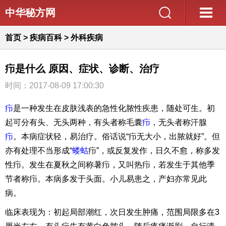
中华秘方网
首页
>
疾病百科
>
外科疾病
疖是什么 原因、症状、诊断、治疗
时间：2017-08-09 17:00:30
疖
是一种发生在皮肤浅表的急性化脓性疾患，随处可生。初
起可分有头、无头两种，有头者称毛囊
疖
，无头者称汗腺
疖
。本病症状轻，易治疗。俗话说“疖无大小，出脓就好”。但
亦有处理不当形成“
蝼蛄
疖”，或反复发作，日久不愈，称多发
性疖。发生在夏秋之间称暑疖，又叫热疖，若发生于其他季
节者称疖。本病多发于头面。小儿易患之，产妇亦常见此
病。
临床表现为：初起局部潮红，次日发生肿痛，范围局限多在3