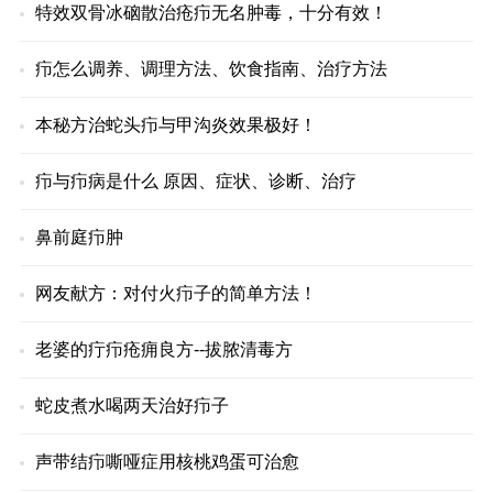
特效双骨冰硇散治疮疖无名肿毒，十分有效！
疖怎么调养、调理方法、饮食指南、治疗方法
本秘方治蛇头疖与甲沟炎效果极好！
疖与疖病是什么 原因、症状、诊断、治疗
鼻前庭疖肿
网友献方：对付火疖子的简单方法！
老婆的疔疖疮痈良方--拔脓清毒方
蛇皮煮水喝两天治好疖子
声带结疖嘶哑症用核桃鸡蛋可治愈