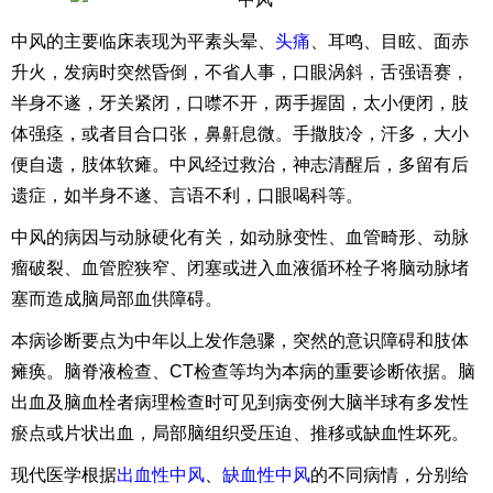
中风的主要临床表现为平素头晕、
头痛
、耳鸣、目眩、面赤
升火，发病时突然昏倒，不省人事，口眼涡斜，舌强语赛，
半身不遂，牙关紧闭，口噤不开，两手握固，太小便闭，肢
体强痉，或者目合口张，鼻鼾息微。手撒肢冷，汗多，大小
便自遗，肢体软瘫。中风经过救治，神志清醒后，多留有后
遗症，如半身不遂、言语不利，口眼喝科等。
中风的病因与动脉硬化有关，如动脉变性、血管畸形、动脉
瘤破裂、血管腔狭窄、闭塞或进入血液循环栓子将脑动脉堵
塞而造成脑局部血供障碍。
本病诊断要点为中年以上发作急骤，突然的意识障碍和肢体
瘫痪。脑脊液检查、CT检查等均为本病的重要诊断依据。脑
出血及脑血栓者病理检查时可见到病变例大脑半球有多发性
瘀点或片状出血，局部脑组织受压迫、推移或缺血性坏死。
现代医学根据
出血性中风
、
缺血性中风
的不同病情，分别给