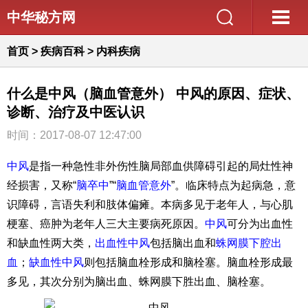
中华秘方网
首页
>
疾病百科
>
内科疾病
什么是中风（脑血管意外） 中风的原因、症状、
诊断、治疗及中医认识
时间：2017-08-07 12:47:00
中风
是指一种急性非外伤性脑局部血供障碍引起的局灶性神
经损害，又称“
脑卒中
”“
脑血管意外
”。临床特点为起病急，意
识障碍，言语失利和肢体偏瘫。本病多见于老年人，与心肌
梗塞、癌肿为老年人三大主要病死原因。
中风
可分为出血性
和缺血性两大类，
出血性
中风
包括脑出血和
蛛网膜下腔出
血
；
缺血性中风
则包括脑血栓形成和脑栓塞。脑血栓形成最
多见，其次分别为脑出血、蛛网膜下胜出血、脑栓塞。