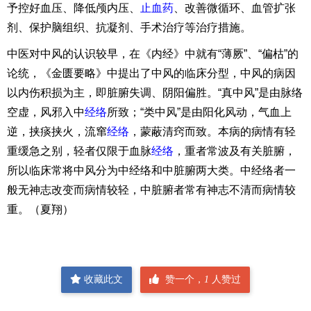
予控好血压、降低颅内压、
止血药
、改善微循环、血管扩张
剂、保护脑组织、抗凝剂、手术治疗等治疗措施。
中医对中风的认识较早，在《内经》中就有“薄厥”、“偏枯”的
论统，《金匮要略》中提出了中风的临床分型，中风的病因
以内伤积损为主，即脏腑失调、阴阳偏胜。“真中风”是由脉络
空虚，风邪入中
经络
所致；“类中风”是由阳化风动，气血上
逆，挟痰挟火，流窜
经络
，蒙蔽清窍而致。本病的病情有轻
重缓急之别，轻者仅限于血脉
经络
，重者常波及有关脏腑，
所以临床常将中风分为中经络和中脏腑两大类。中经络者一
般无神志改变而病情较轻，中脏腑者常有神志不清而病情较
重。（夏翔）
收藏此文
赞一个，
1
人赞过